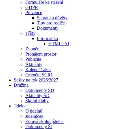
Formuláře ke stažení
GDPR
Prevence
Schránka důvěry
Tipy pro rodiče
Dokumenty
Třídy
Informatika
HTMLs AI
Zvonění
Pronájem prostor
Publicita
Aktuality
Kalendář akcí
Ocenění SCIO
Sešity na rok 2026/2027
Družina
Dokumenty ŠD
Aktuality ŠD
Školní kluby
Jídelna
O jídelně
Jídelníček
Zdravá školní jídelna
Dokumenty ŠJ