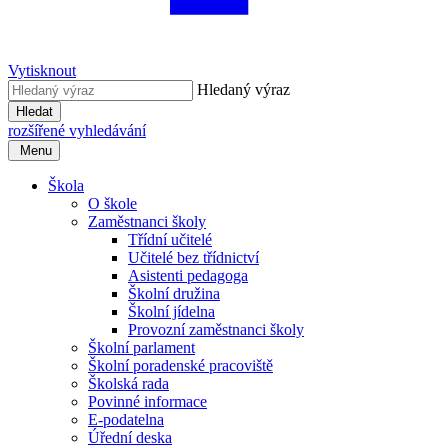
Vytisknout
Hledaný výraz
Hledat
rozšířené vyhledávání
Menu
Škola
O škole
Zaměstnanci školy
Třídní učitelé
Učitelé bez třídnictví
Asistenti pedagoga
Školní družina
Školní jídelna
Provozní zaměstnanci školy
Školní parlament
Školní poradenské pracoviště
Školská rada
Povinné informace
E-podatelna
Úřední deska