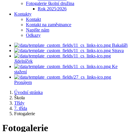
Fotogalerie školní družina
Rok 2025⁄2026
Kontakty
Kontakt
Kontakt na zaměstnance
Napište nám
Odkazy
Bakaláři
Strava
Jídelníček
Ke
stažení
Pronájem
Úvodní stránka
Škola
Třídy
7. třída
Fotogalerie
Fotogalerie