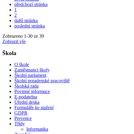
předchozí stránka
1
2
další stránka
poslední stránka
Zobrazeno
1
-
30
ze 39
Zobrazit vše
Škola
O škole
Zaměstnanci školy
Školní parlament
Školní poradenské pracoviště
Školská rada
Povinné informace
E-podatelna
Úřední deska
Formuláře ke stažení
GDPR
Prevence
Třídy
Informatika