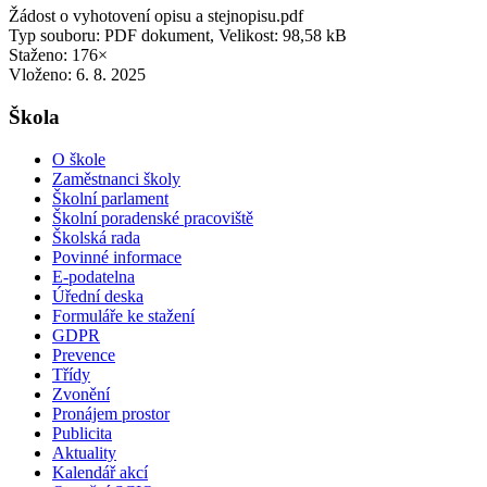
Žádost o vyhotovení opisu a stejnopisu.pdf
Typ souboru: PDF dokument, Velikost: 98,58 kB
Staženo: 176×
Vloženo:
6. 8. 2025
Škola
O škole
Zaměstnanci školy
Školní parlament
Školní poradenské pracoviště
Školská rada
Povinné informace
E-podatelna
Úřední deska
Formuláře ke stažení
GDPR
Prevence
Třídy
Zvonění
Pronájem prostor
Publicita
Aktuality
Kalendář akcí