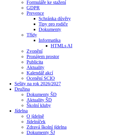
Formuláře ke stažení
GDPR
Prevence
Schránka důvěry
Tipy pro rodiče
Dokumenty
Třídy
Informatika
HTMLs AI
Zvonění
Pronájem prostor
Publicita
Aktuality
Kalendář akcí
Ocenění SCIO
Sešity na rok 2026/2027
Družina
Dokumenty ŠD
Aktuality ŠD
Školní kluby
Jídelna
O jídelně
Jídelníček
Zdravá školní jídelna
Dokumenty ŠJ