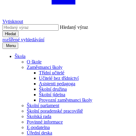
Vytisknout
Hledaný výraz
Hledat
rozšířené vyhledávání
Menu
Škola
O škole
Zaměstnanci školy
Třídní učitelé
Učitelé bez třídnictví
Asistenti pedagoga
Školní družina
Školní jídelna
Provozní zaměstnanci školy
Školní parlament
Školní poradenské pracoviště
Školská rada
Povinné informace
E-podatelna
Úřední deska