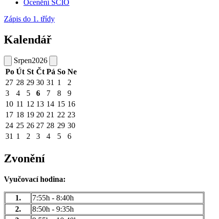
Ocenění SCIO
Zápis do 1. třídy
Kalendář
Srpen
2026
Po
Út
St
Čt
Pá
So
Ne
27
28
29
30
31
1
2
3
4
5
6
7
8
9
10
11
12
13
14
15
16
17
18
19
20
21
22
23
24
25
26
27
28
29
30
31
1
2
3
4
5
6
Zvonění
Vyučovací hodina:
1.
7:55h - 8:40h
2.
8:50h - 9:35h