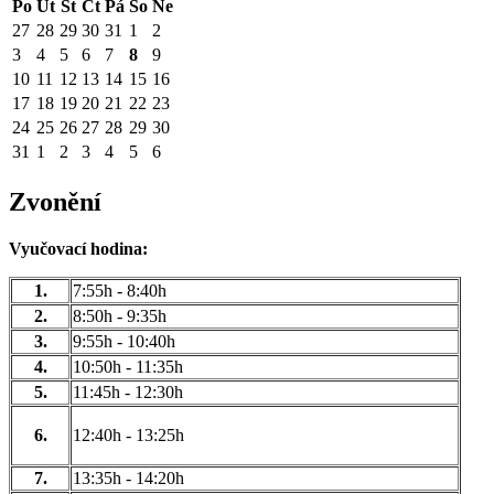
Po
Út
St
Čt
Pá
So
Ne
27
28
29
30
31
1
2
3
4
5
6
7
8
9
10
11
12
13
14
15
16
17
18
19
20
21
22
23
24
25
26
27
28
29
30
31
1
2
3
4
5
6
Zvonění
Vyučovací hodina:
1.
7:55h - 8:40h
2.
8:50h - 9:35h
3.
9:55h - 10:40h
4.
10:50h - 11:35h
5.
11:45h - 12:30h
6.
12:40h - 13:25h
7.
13:35h - 14:20h