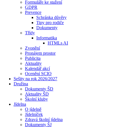
Formuláře ke stažení
GDPR
Prevence
Schránka důvěry
Tipy pro rodiče
Dokumenty
Třídy
Informatika
HTMLs AI
Zvonění
Pronájem prostor
Publicita
Aktuality
Kalendář akcí
Ocenění SCIO
Sešity na rok 2026/2027
Družina
Dokumenty ŠD
Aktuality ŠD
Školní kluby
Jídelna
O jídelně
Jídelníček
Zdravá školní jídelna
Dokumenty ŠJ