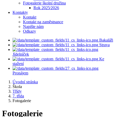
Fotogalerie školní družina
Rok 2025⁄2026
Kontakty
Kontakt
Kontakt na zaměstnance
Napište nám
Odkazy
Bakaláři
Strava
Jídelníček
Ke
stažení
Pronájem
Úvodní stránka
Škola
Třídy
7. třída
Fotogalerie
Fotogalerie