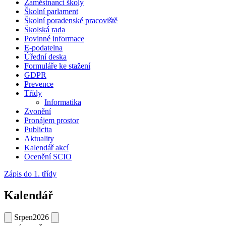
Zaměstnanci školy
Školní parlament
Školní poradenské pracoviště
Školská rada
Povinné informace
E-podatelna
Úřední deska
Formuláře ke stažení
GDPR
Prevence
Třídy
Informatika
Zvonění
Pronájem prostor
Publicita
Aktuality
Kalendář akcí
Ocenění SCIO
Zápis do 1. třídy
Kalendář
Srpen
2026