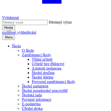
Vytisknout
Hledaný výraz
Hledat
rozšířené vyhledávání
Menu
Škola
O škole
Zaměstnanci školy
Třídní učitelé
Učitelé bez třídnictví
Asistenti pedagoga
Školní družina
Školní jídelna
Provozní zaměstnanci školy
Školní parlament
Školní poradenské pracoviště
Školská rada
Povinné informace
E-podatelna
Úřední deska