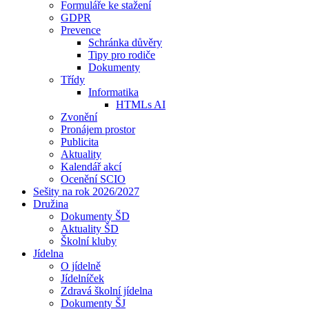
Formuláře ke stažení
GDPR
Prevence
Schránka důvěry
Tipy pro rodiče
Dokumenty
Třídy
Informatika
HTMLs AI
Zvonění
Pronájem prostor
Publicita
Aktuality
Kalendář akcí
Ocenění SCIO
Sešity na rok 2026/2027
Družina
Dokumenty ŠD
Aktuality ŠD
Školní kluby
Jídelna
O jídelně
Jídelníček
Zdravá školní jídelna
Dokumenty ŠJ