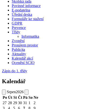
Školská rada
Povinné informace
E-podatelna
Úřední deska
Formuláře ke stažení
GDPR
Prevence
Třídy
Informatika
Zvonění
Pronájem prostor
Publicita
Aktuality
Kalendář akcí
Ocenění SCIO
Zápis do 1. třídy
Kalendář
Srpen
2026
Po
Út
St
Čt
Pá
So
Ne
27
28
29
30
31
1
2
3
4
5
6
7
8
9