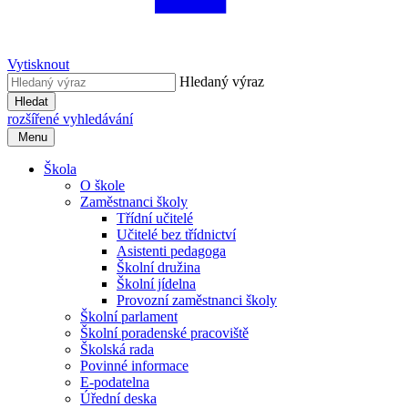
Vytisknout
Hledaný výraz
Hledat
rozšířené vyhledávání
Menu
Škola
O škole
Zaměstnanci školy
Třídní učitelé
Učitelé bez třídnictví
Asistenti pedagoga
Školní družina
Školní jídelna
Provozní zaměstnanci školy
Školní parlament
Školní poradenské pracoviště
Školská rada
Povinné informace
E-podatelna
Úřední deska