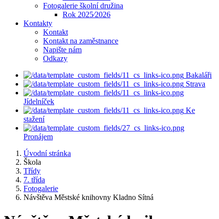
Fotogalerie školní družina
Rok 2025⁄2026
Kontakty
Kontakt
Kontakt na zaměstnance
Napište nám
Odkazy
Bakaláři
Strava
Jídelníček
Ke
stažení
Pronájem
Úvodní stránka
Škola
Třídy
7. třída
Fotogalerie
Návštěva Městské knihovny Kladno Sítná