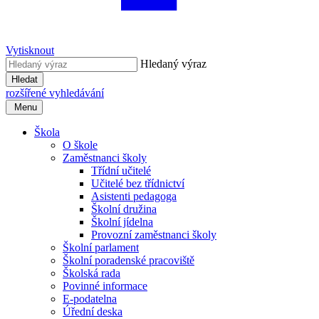
Vytisknout
Hledaný výraz
Hledat
rozšířené vyhledávání
Menu
Škola
O škole
Zaměstnanci školy
Třídní učitelé
Učitelé bez třídnictví
Asistenti pedagoga
Školní družina
Školní jídelna
Provozní zaměstnanci školy
Školní parlament
Školní poradenské pracoviště
Školská rada
Povinné informace
E-podatelna
Úřední deska