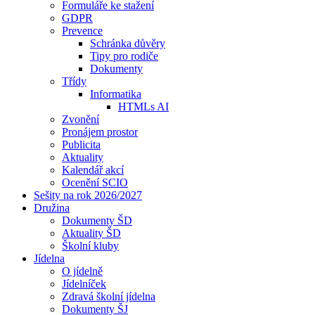
Formuláře ke stažení
GDPR
Prevence
Schránka důvěry
Tipy pro rodiče
Dokumenty
Třídy
Informatika
HTMLs AI
Zvonění
Pronájem prostor
Publicita
Aktuality
Kalendář akcí
Ocenění SCIO
Sešity na rok 2026/2027
Družina
Dokumenty ŠD
Aktuality ŠD
Školní kluby
Jídelna
O jídelně
Jídelníček
Zdravá školní jídelna
Dokumenty ŠJ