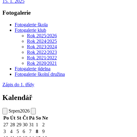
15. 1. 2025
Fotogalerie
Fotogalerie škola
Fotogalerie klub
Rok 2025⁄2026
Rok 2024⁄2025
Rok 2023⁄2024
Rok 2022⁄2023
Rok 2021⁄2022
Rok 2020⁄2021
Fotogalerie jídelna
Fotogalerie školní družina
Zápis do 1. třídy
Kalendář
Srpen
2026
Po
Út
St
Čt
Pá
So
Ne
27
28
29
30
31
1
2
3
4
5
6
7
8
9