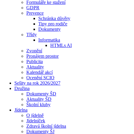
Formuláře ke stažení
GDPR
Prevence
Schránka důvěry
Tipy pro rodiče
Dokumenty
Třídy
Informatika
HTMLs AI
Zvonění
Pronájem prostor
Publicita
Aktuality
Kalendář akcí
Ocenění SCIO
Sešity na rok 2026/2027
Družina
Dokumenty ŠD
Aktuality ŠD
Školní kluby
Jídelna
O jídelně
Jídelníček
Zdravá školní jídelna
Dokumenty ŠJ