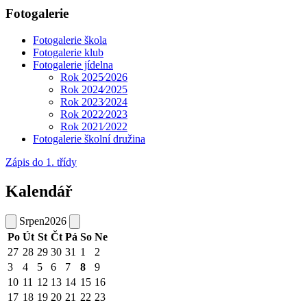
Fotogalerie
Fotogalerie škola
Fotogalerie klub
Fotogalerie jídelna
Rok 2025⁄2026
Rok 2024⁄2025
Rok 2023⁄2024
Rok 2022⁄2023
Rok 2021⁄2022
Fotogalerie školní družina
Zápis do 1. třídy
Kalendář
Srpen
2026
Po
Út
St
Čt
Pá
So
Ne
27
28
29
30
31
1
2
3
4
5
6
7
8
9
10
11
12
13
14
15
16
17
18
19
20
21
22
23