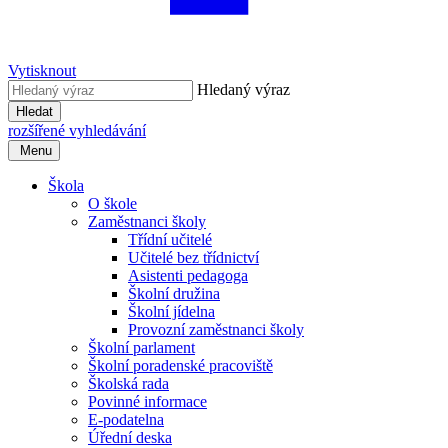
Vytisknout
Hledaný výraz
Hledat
rozšířené vyhledávání
Menu
Škola
O škole
Zaměstnanci školy
Třídní učitelé
Učitelé bez třídnictví
Asistenti pedagoga
Školní družina
Školní jídelna
Provozní zaměstnanci školy
Školní parlament
Školní poradenské pracoviště
Školská rada
Povinné informace
E-podatelna
Úřední deska