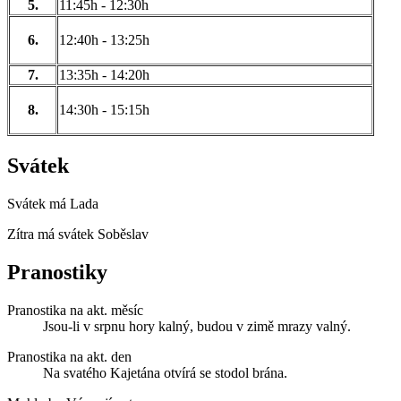
5.
11:45h - 12:30h
6.
12:40h - 13:25h
7.
13:35h - 14:20h
8.
14:30h - 15:15h
Svátek
Svátek má
Lada
Zítra má svátek
Soběslav
Pranostiky
Pranostika na akt. měsíc
Jsou-li v srpnu hory kalný, budou v zimě mrazy valný.
Pranostika na akt. den
Na svatého Kajetána otvírá se stodol brána.