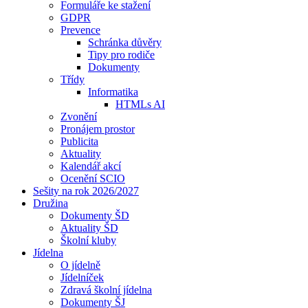
Formuláře ke stažení
GDPR
Prevence
Schránka důvěry
Tipy pro rodiče
Dokumenty
Třídy
Informatika
HTMLs AI
Zvonění
Pronájem prostor
Publicita
Aktuality
Kalendář akcí
Ocenění SCIO
Sešity na rok 2026/2027
Družina
Dokumenty ŠD
Aktuality ŠD
Školní kluby
Jídelna
O jídelně
Jídelníček
Zdravá školní jídelna
Dokumenty ŠJ