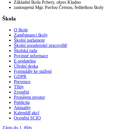
Základní škola Pchery, okres Kladno
zastoupená Mgr. Pavlou Černou, ředitelkou školy
Škola
O škole
Zaměstnanci školy
Školní parlament
Školní poradenské pracoviště
Školská rada
Povinné informace
E-podatelna
Úřední deska
Formuláře ke stažení
GDPR
Prevence
Třídy
Zvonění
Pronájem prostor
Publicita
Aktuality
Kalendář akcí
Ocenění SCIO
Zápis do 1. třídy