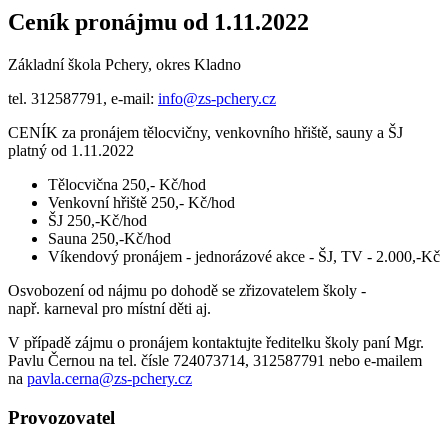
Ceník pronájmu od 1.11.2022
Základní škola Pchery, okres Kladno
tel. 312587791, e-mail:
info@zs-pchery.cz
CENÍK za pronájem tělocvičny, venkovního hřiště, sauny a ŠJ
platný od 1.11.2022
Tělocvična 250,- Kč/hod
Venkovní hřiště 250,- Kč/hod
ŠJ 250,-Kč/hod
Sauna 250,-Kč/hod
Víkendový pronájem - jednorázové akce - ŠJ, TV - 2.000,-Kč
Osvobození od nájmu po dohodě se zřizovatelem školy -
např. karneval pro místní děti aj.
V případě zájmu o pronájem kontaktujte ředitelku školy paní Mgr.
Pavlu Černou na tel. čísle 724073714, 312587791 nebo e-mailem
na
pavla.cerna@zs-pchery.cz
Provozovatel