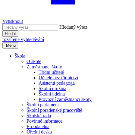
Vytisknout
Hledaný výraz
Hledat
rozšířené vyhledávání
Menu
Škola
O škole
Zaměstnanci školy
Třídní učitelé
Učitelé bez třídnictví
Asistenti pedagoga
Školní družina
Školní jídelna
Provozní zaměstnanci školy
Školní parlament
Školní poradenské pracoviště
Školská rada
Povinné informace
E-podatelna
Úřední deska