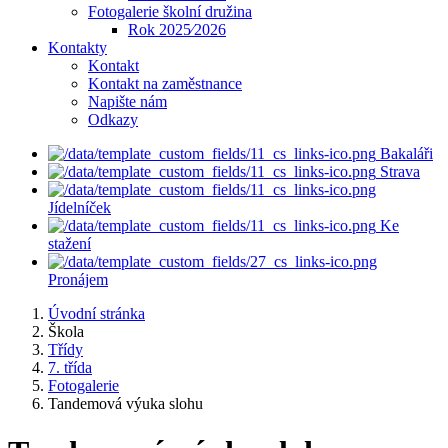
Fotogalerie školní družina
Rok 2025⁄2026
Kontakty
Kontakt
Kontakt na zaměstnance
Napište nám
Odkazy
Bakaláři
Strava
Jídelníček
Ke
stažení
Pronájem
Úvodní stránka
Škola
Třídy
7. třída
Fotogalerie
Tandemová výuka slohu