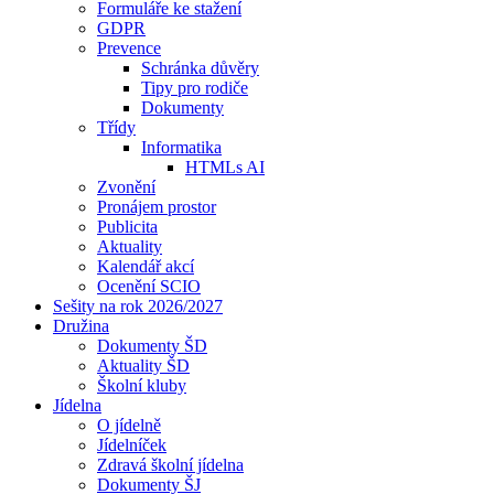
Formuláře ke stažení
GDPR
Prevence
Schránka důvěry
Tipy pro rodiče
Dokumenty
Třídy
Informatika
HTMLs AI
Zvonění
Pronájem prostor
Publicita
Aktuality
Kalendář akcí
Ocenění SCIO
Sešity na rok 2026/2027
Družina
Dokumenty ŠD
Aktuality ŠD
Školní kluby
Jídelna
O jídelně
Jídelníček
Zdravá školní jídelna
Dokumenty ŠJ