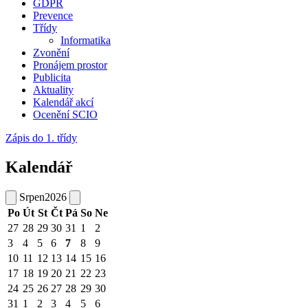
GDPR
Prevence
Třídy
Informatika
Zvonění
Pronájem prostor
Publicita
Aktuality
Kalendář akcí
Ocenění SCIO
Zápis do 1. třídy
Kalendář
Srpen
2026
Po
Út
St
Čt
Pá
So
Ne
27
28
29
30
31
1
2
3
4
5
6
7
8
9
10
11
12
13
14
15
16
17
18
19
20
21
22
23
24
25
26
27
28
29
30
31
1
2
3
4
5
6