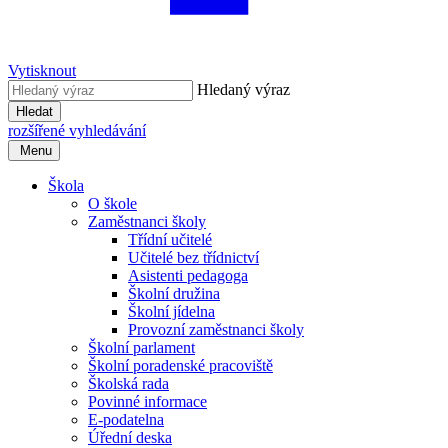
Vytisknout
Hledaný výraz
Hledat
rozšířené vyhledávání
Menu
Škola
O škole
Zaměstnanci školy
Třídní učitelé
Učitelé bez třídnictví
Asistenti pedagoga
Školní družina
Školní jídelna
Provozní zaměstnanci školy
Školní parlament
Školní poradenské pracoviště
Školská rada
Povinné informace
E-podatelna
Úřední deska