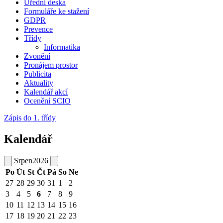
Úřední deska
Formuláře ke stažení
GDPR
Prevence
Třídy
Informatika
Zvonění
Pronájem prostor
Publicita
Aktuality
Kalendář akcí
Ocenění SCIO
Zápis do 1. třídy
Kalendář
Srpen
2026
Po
Út
St
Čt
Pá
So
Ne
27
28
29
30
31
1
2
3
4
5
6
7
8
9
10
11
12
13
14
15
16
17
18
19
20
21
22
23