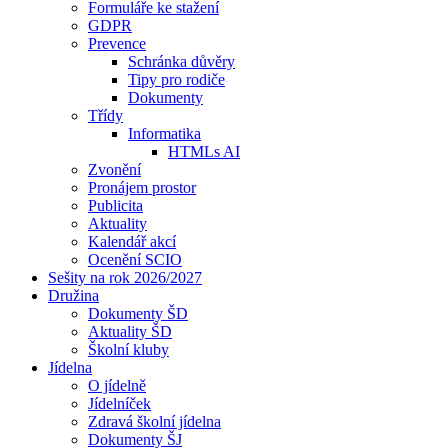
Formuláře ke stažení
GDPR
Prevence
Schránka důvěry
Tipy pro rodiče
Dokumenty
Třídy
Informatika
HTMLs AI
Zvonění
Pronájem prostor
Publicita
Aktuality
Kalendář akcí
Ocenění SCIO
Sešity na rok 2026/2027
Družina
Dokumenty ŠD
Aktuality ŠD
Školní kluby
Jídelna
O jídelně
Jídelníček
Zdravá školní jídelna
Dokumenty ŠJ