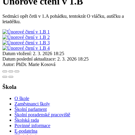
Únorové čtení v 1.B
Sedmáci opět četli v 1.A pohádku, tentokrát O vláčku, autíčku a
letadélku.
Datum vložení:
2. 3. 2026 18:25
Datum poslední aktualizace:
2. 3. 2026 18:25
Autor:
PhDr. Marie Kosová
Škola
O škole
Zaměstnanci školy
Školní parlament
Školní poradenské pracoviště
Školská rada
Povinné informace
E-podatelna