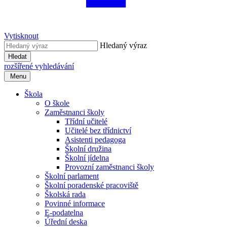
Vytisknout
Hledaný výraz
Hledat
rozšířené vyhledávání
Menu
Škola
O škole
Zaměstnanci školy
Třídní učitelé
Učitelé bez třídnictví
Asistenti pedagoga
Školní družina
Školní jídelna
Provozní zaměstnanci školy
Školní parlament
Školní poradenské pracoviště
Školská rada
Povinné informace
E-podatelna
Úřední deska