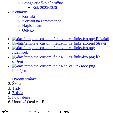
Fotogalerie školní družina
Rok 2025⁄2026
Kontakty
Kontakt
Kontakt na zaměstnance
Napište nám
Odkazy
Bakaláři
Strava
Jídelníček
Ke
stažení
Pronájem
Úvodní stránka
Škola
Třídy
7. třída
Fotogalerie
Únorové čtení v 1.B