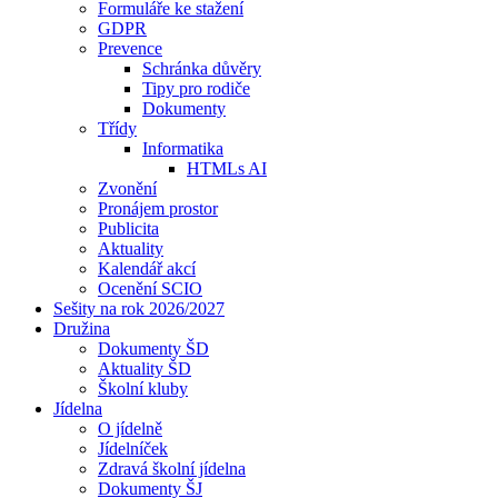
Formuláře ke stažení
GDPR
Prevence
Schránka důvěry
Tipy pro rodiče
Dokumenty
Třídy
Informatika
HTMLs AI
Zvonění
Pronájem prostor
Publicita
Aktuality
Kalendář akcí
Ocenění SCIO
Sešity na rok 2026/2027
Družina
Dokumenty ŠD
Aktuality ŠD
Školní kluby
Jídelna
O jídelně
Jídelníček
Zdravá školní jídelna
Dokumenty ŠJ