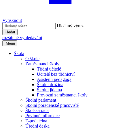
Vytisknout
Hledaný výraz
Hledat
rozšířené vyhledávání
Menu
Škola
O škole
Zaměstnanci školy
Třídní učitelé
Učitelé bez třídnictví
Asistenti pedagoga
Školní družina
Školní jídelna
Provozní zaměstnanci školy
Školní parlament
Školní poradenské pracoviště
Školská rada
Povinné informace
E-podatelna
Úřední deska