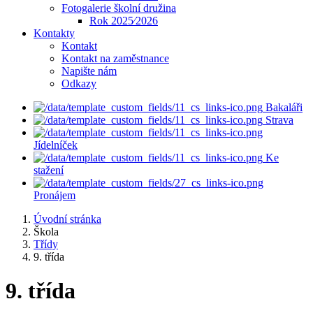
Fotogalerie školní družina
Rok 2025⁄2026
Kontakty
Kontakt
Kontakt na zaměstnance
Napište nám
Odkazy
Bakaláři
Strava
Jídelníček
Ke
stažení
Pronájem
Úvodní stránka
Škola
Třídy
9. třída
9. třída