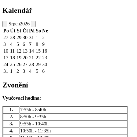
Kalendář
Srpen
2026
Po
Út
St
Čt
Pá
So
Ne
27
28
29
30
31
1
2
3
4
5
6
7
8
9
10
11
12
13
14
15
16
17
18
19
20
21
22
23
24
25
26
27
28
29
30
31
1
2
3
4
5
6
Zvonění
Vyučovací hodina:
1.
7:55h - 8:40h
2.
8:50h - 9:35h
3.
9:55h - 10:40h
4.
10:50h - 11:35h