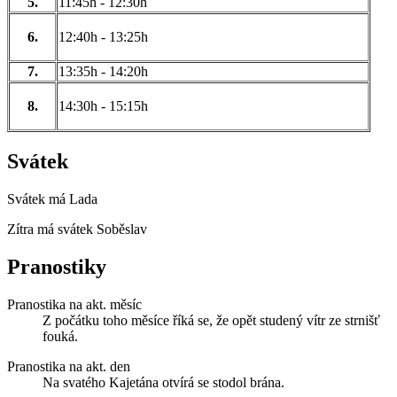
5.
11:45h - 12:30h
6.
12:40h - 13:25h
7.
13:35h - 14:20h
8.
14:30h - 15:15h
Svátek
Svátek má
Lada
Zítra má svátek
Soběslav
Pranostiky
Pranostika na akt. měsíc
Z počátku toho měsíce říká se, že opět studený vítr ze strnišť
fouká.
Pranostika na akt. den
Na svatého Kajetána otvírá se stodol brána.