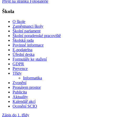
Přejít na stránku Fotogalerie
Škola
O škole
Zaměstnanci školy
Školní parlament
Školní poradenské pracoviště
Školská rada
Povinné informace
E-podatelna
Úřední deska
Formuláře ke stažení
GDPR
Prevence
Třídy
Informatika
Zvonění
Pronájem prostor
Publicita
Aktuality
Kalendář akcí
Ocenění SCIO
Zápis do 1. třídy