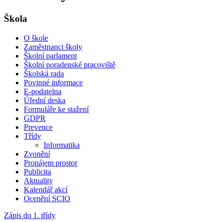
Škola
O škole
Zaměstnanci školy
Školní parlament
Školní poradenské pracoviště
Školská rada
Povinné informace
E-podatelna
Úřední deska
Formuláře ke stažení
GDPR
Prevence
Třídy
Informatika
Zvonění
Pronájem prostor
Publicita
Aktuality
Kalendář akcí
Ocenění SCIO
Zápis do 1. třídy