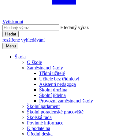
Vytisknout
Hledaný výraz
Hledat
rozšířené vyhledávání
Menu
Škola
O škole
Zaměstnanci školy
Třídní učitelé
Učitelé bez třídnictví
Asistenti pedagoga
Školní družina
Školní jídelna
Provozní zaměstnanci školy
Školní parlament
Školní poradenské pracoviště
Školská rada
Povinné informace
E-podatelna
Úřední deska