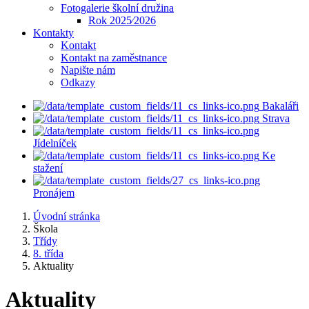
Fotogalerie školní družina
Rok 2025⁄2026
Kontakty
Kontakt
Kontakt na zaměstnance
Napište nám
Odkazy
Bakaláři
Strava
Jídelníček
Ke
stažení
Pronájem
Úvodní stránka
Škola
Třídy
8. třída
Aktuality
Aktuality