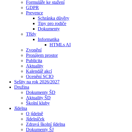
Formuláře ke stažení
GDPR
Prevence
Schránka důvěry
Tipy pro rodiče
Dokumenty
Třídy
Informatika
HTMLs AI
Zvonění
Pronájem prostor
Publicita
Aktuality
Kalendář akcí
Ocenění SCIO
Sešity na rok 2026/2027
Družina
Dokumenty ŠD
Aktuality ŠD
Školní kluby
Jídelna
O jídelně
Jídelníček
Zdravá školní jídelna
Dokumenty ŠJ