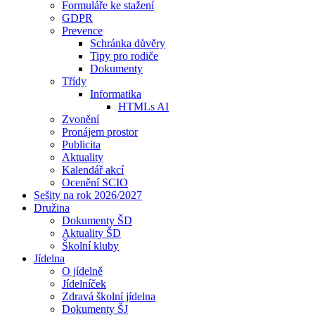
Formuláře ke stažení
GDPR
Prevence
Schránka důvěry
Tipy pro rodiče
Dokumenty
Třídy
Informatika
HTMLs AI
Zvonění
Pronájem prostor
Publicita
Aktuality
Kalendář akcí
Ocenění SCIO
Sešity na rok 2026/2027
Družina
Dokumenty ŠD
Aktuality ŠD
Školní kluby
Jídelna
O jídelně
Jídelníček
Zdravá školní jídelna
Dokumenty ŠJ