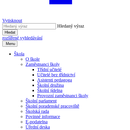
Vytisknout
Hledaný výraz
Hledat
rozšířené vyhledávání
Menu
Škola
O škole
Zaměstnanci školy
Třídní učitelé
Učitelé bez třídnictví
Asistenti pedagoga
Školní družina
Školní jídelna
Provozní zaměstnanci školy
Školní parlament
Školní poradenské pracoviště
Školská rada
Povinné informace
E-podatelna
Úřední deska