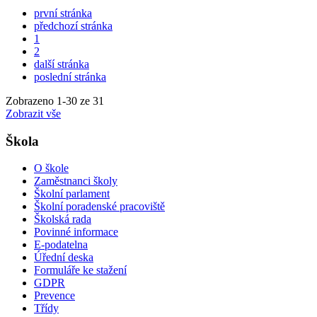
první stránka
předchozí stránka
1
2
další stránka
poslední stránka
Zobrazeno
1
-
30
ze 31
Zobrazit vše
Škola
O škole
Zaměstnanci školy
Školní parlament
Školní poradenské pracoviště
Školská rada
Povinné informace
E-podatelna
Úřední deska
Formuláře ke stažení
GDPR
Prevence
Třídy