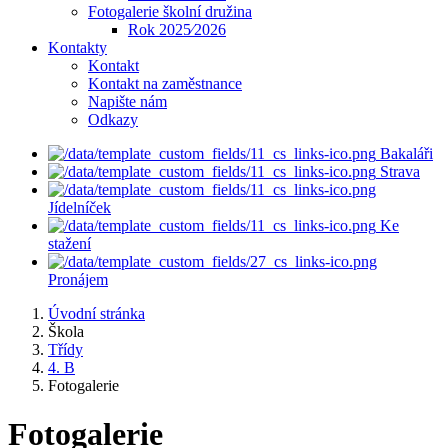
Fotogalerie školní družina
Rok 2025⁄2026
Kontakty
Kontakt
Kontakt na zaměstnance
Napište nám
Odkazy
Bakaláři
Strava
Jídelníček
Ke
stažení
Pronájem
Úvodní stránka
Škola
Třídy
4. B
Fotogalerie
Fotogalerie