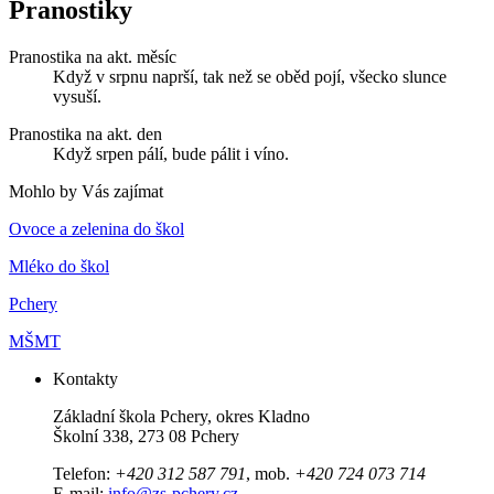
Pranostiky
Pranostika na akt. měsíc
Když v srpnu naprší, tak než se oběd pojí, všecko slunce
vysuší.
Pranostika na akt. den
Když srpen pálí, bude pálit i víno.
Mohlo by Vás zajímat
Ovoce a zelenina do škol
Mléko do škol
Pchery
MŠMT
Kontakty
Základní škola Pchery, okres Kladno
Školní 338, 273 08 Pchery
Telefon:
+420 312 587 791
, mob.
+420 724 073 714
E-mail:
info@zs-pchery.cz