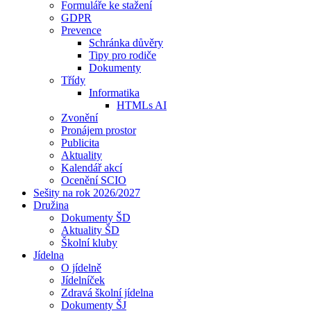
Formuláře ke stažení
GDPR
Prevence
Schránka důvěry
Tipy pro rodiče
Dokumenty
Třídy
Informatika
HTMLs AI
Zvonění
Pronájem prostor
Publicita
Aktuality
Kalendář akcí
Ocenění SCIO
Sešity na rok 2026/2027
Družina
Dokumenty ŠD
Aktuality ŠD
Školní kluby
Jídelna
O jídelně
Jídelníček
Zdravá školní jídelna
Dokumenty ŠJ