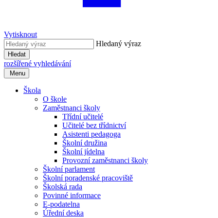
Vytisknout
Hledaný výraz
Hledat
rozšířené vyhledávání
Menu
Škola
O škole
Zaměstnanci školy
Třídní učitelé
Učitelé bez třídnictví
Asistenti pedagoga
Školní družina
Školní jídelna
Provozní zaměstnanci školy
Školní parlament
Školní poradenské pracoviště
Školská rada
Povinné informace
E-podatelna
Úřední deska