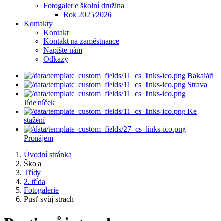
Fotogalerie školní družina
Rok 2025⁄2026
Kontakty
Kontakt
Kontakt na zaměstnance
Napište nám
Odkazy
Bakaláři
Strava
Jídelníček
Ke
stažení
Pronájem
Úvodní stránka
Škola
Třídy
2. třída
Fotogalerie
Pusť svůj strach