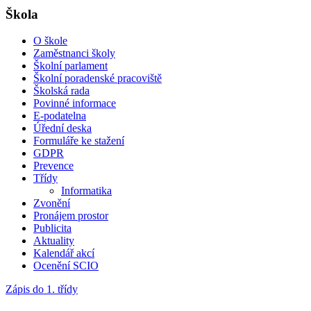
Škola
O škole
Zaměstnanci školy
Školní parlament
Školní poradenské pracoviště
Školská rada
Povinné informace
E-podatelna
Úřední deska
Formuláře ke stažení
GDPR
Prevence
Třídy
Informatika
Zvonění
Pronájem prostor
Publicita
Aktuality
Kalendář akcí
Ocenění SCIO
Zápis do 1. třídy