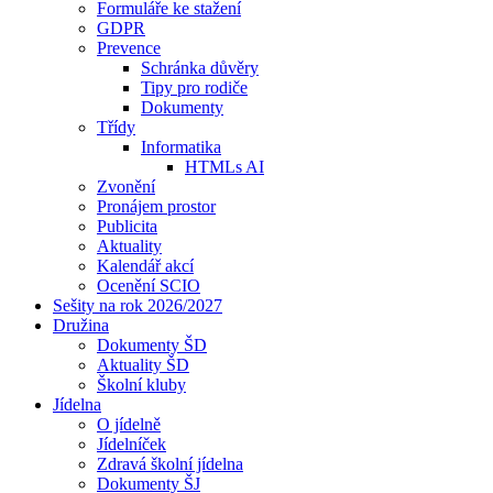
Formuláře ke stažení
GDPR
Prevence
Schránka důvěry
Tipy pro rodiče
Dokumenty
Třídy
Informatika
HTMLs AI
Zvonění
Pronájem prostor
Publicita
Aktuality
Kalendář akcí
Ocenění SCIO
Sešity na rok 2026/2027
Družina
Dokumenty ŠD
Aktuality ŠD
Školní kluby
Jídelna
O jídelně
Jídelníček
Zdravá školní jídelna
Dokumenty ŠJ