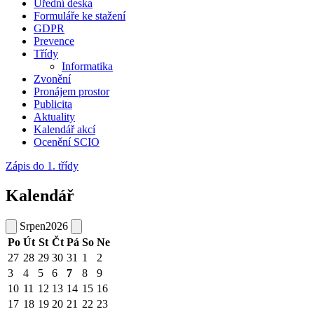
Úřední deska
Formuláře ke stažení
GDPR
Prevence
Třídy
Informatika
Zvonění
Pronájem prostor
Publicita
Aktuality
Kalendář akcí
Ocenění SCIO
Zápis do 1. třídy
Kalendář
Srpen
2026
Po
Út
St
Čt
Pá
So
Ne
27
28
29
30
31
1
2
3
4
5
6
7
8
9
10
11
12
13
14
15
16
17
18
19
20
21
22
23