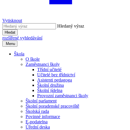
Vytisknout
Hledaný výraz
Hledat
rozšířené vyhledávání
Menu
Škola
O škole
Zaměstnanci školy
Třídní učitelé
Učitelé bez třídnictví
Asistenti pedagoga
Školní družina
Školní jídelna
Provozní zaměstnanci školy
Školní parlament
Školní poradenské pracoviště
Školská rada
Povinné informace
E-podatelna
Úřední deska