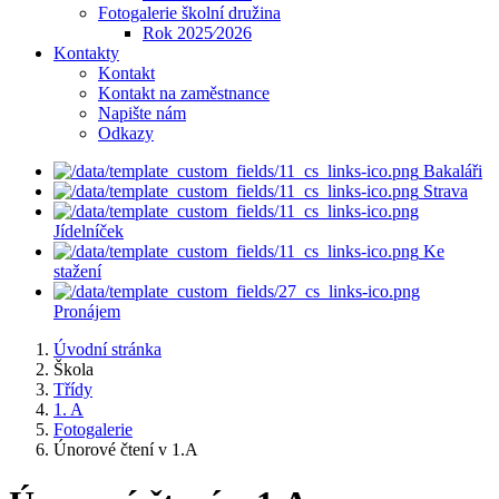
Fotogalerie školní družina
Rok 2025⁄2026
Kontakty
Kontakt
Kontakt na zaměstnance
Napište nám
Odkazy
Bakaláři
Strava
Jídelníček
Ke
stažení
Pronájem
Úvodní stránka
Škola
Třídy
1. A
Fotogalerie
Únorové čtení v 1.A