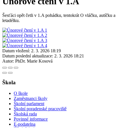
Únorové čtení v 1.A
Šesťáci opět četli v 1.A pohádku, tentokrát O vláčku, autíčku a
letadélku.
Datum vložení:
2. 3. 2026 18:19
Datum poslední aktualizace:
2. 3. 2026 18:21
Autor:
PhDr. Marie Kosová
Škola
O škole
Zaměstnanci školy
Školní parlament
Školní poradenské pracoviště
Školská rada
Povinné informace
E-podatelna