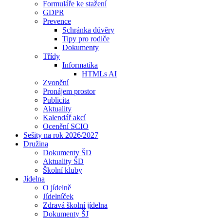
Formuláře ke stažení
GDPR
Prevence
Schránka důvěry
Tipy pro rodiče
Dokumenty
Třídy
Informatika
HTMLs AI
Zvonění
Pronájem prostor
Publicita
Aktuality
Kalendář akcí
Ocenění SCIO
Sešity na rok 2026/2027
Družina
Dokumenty ŠD
Aktuality ŠD
Školní kluby
Jídelna
O jídelně
Jídelníček
Zdravá školní jídelna
Dokumenty ŠJ