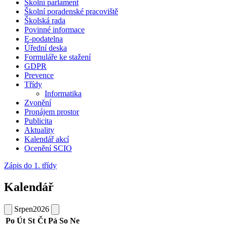
Školní parlament
Školní poradenské pracoviště
Školská rada
Povinné informace
E-podatelna
Úřední deska
Formuláře ke stažení
GDPR
Prevence
Třídy
Informatika
Zvonění
Pronájem prostor
Publicita
Aktuality
Kalendář akcí
Ocenění SCIO
Zápis do 1. třídy
Kalendář
Srpen
2026
Po
Út
St
Čt
Pá
So
Ne