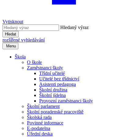
Vytisknout
Hledaný výraz
Hledat
rozšířené vyhledávání
Menu
Škola
O škole
Zaměstnanci školy
Třídní učitelé
Učitelé bez třídnictví
Asistenti pedagoga
Školní družina
Školní jídelna
Provozní zaměstnanci školy
Školní parlament
Školní poradenské pracoviště
Školská rada
Povinné informace
E-podatelna
Úřední deska