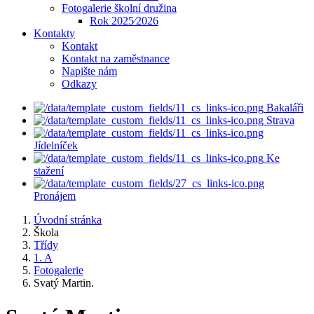
Fotogalerie školní družina
Rok 2025⁄2026
Kontakty
Kontakt
Kontakt na zaměstnance
Napište nám
Odkazy
Bakaláři
Strava
Jídelníček
Ke
stažení
Pronájem
Úvodní stránka
Škola
Třídy
1. A
Fotogalerie
Svatý Martin.