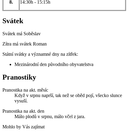
8.
14:30h - 15:15h
Svátek
Svátek má
Soběslav
Zítra má svátek
Roman
Státní svátky a významné dny na zítřek:
Mezinárodní den původního obyvatelstva
Pranostiky
Pranostika na akt. měsíc
Když v srpnu naprší, tak než se oběd pojí, všecko slunce
vysuší.
Pranostika na akt. den
Málo plodů v srpnu, málo včel z jara.
Mohlo by Vás zajímat