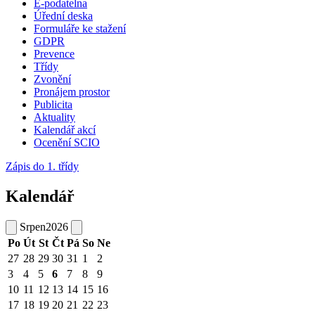
E-podatelna
Úřední deska
Formuláře ke stažení
GDPR
Prevence
Třídy
Zvonění
Pronájem prostor
Publicita
Aktuality
Kalendář akcí
Ocenění SCIO
Zápis do 1. třídy
Kalendář
Srpen
2026
Po
Út
St
Čt
Pá
So
Ne
27
28
29
30
31
1
2
3
4
5
6
7
8
9
10
11
12
13
14
15
16
17
18
19
20
21
22
23