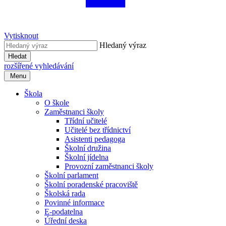
Vytisknout
Hledaný výraz
Hledat
rozšířené vyhledávání
Menu
Škola
O škole
Zaměstnanci školy
Třídní učitelé
Učitelé bez třídnictví
Asistenti pedagoga
Školní družina
Školní jídelna
Provozní zaměstnanci školy
Školní parlament
Školní poradenské pracoviště
Školská rada
Povinné informace
E-podatelna
Úřední deska