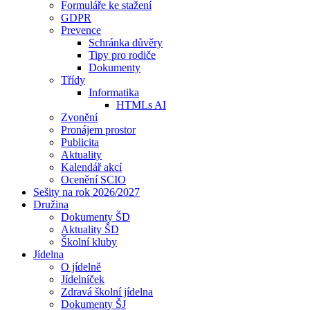
Formuláře ke stažení
GDPR
Prevence
Schránka důvěry
Tipy pro rodiče
Dokumenty
Třídy
Informatika
HTMLs AI
Zvonění
Pronájem prostor
Publicita
Aktuality
Kalendář akcí
Ocenění SCIO
Sešity na rok 2026/2027
Družina
Dokumenty ŠD
Aktuality ŠD
Školní kluby
Jídelna
O jídelně
Jídelníček
Zdravá školní jídelna
Dokumenty ŠJ