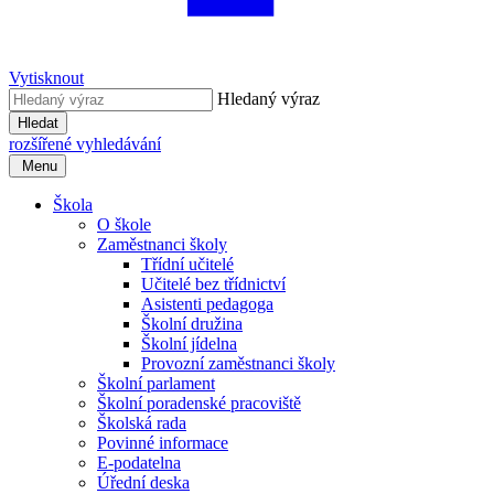
Vytisknout
Hledaný výraz
Hledat
rozšířené vyhledávání
Menu
Škola
O škole
Zaměstnanci školy
Třídní učitelé
Učitelé bez třídnictví
Asistenti pedagoga
Školní družina
Školní jídelna
Provozní zaměstnanci školy
Školní parlament
Školní poradenské pracoviště
Školská rada
Povinné informace
E-podatelna
Úřední deska