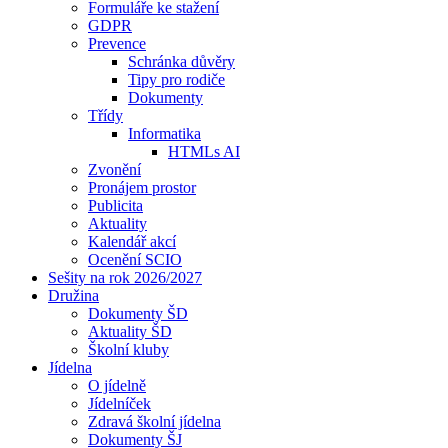
Formuláře ke stažení
GDPR
Prevence
Schránka důvěry
Tipy pro rodiče
Dokumenty
Třídy
Informatika
HTMLs AI
Zvonění
Pronájem prostor
Publicita
Aktuality
Kalendář akcí
Ocenění SCIO
Sešity na rok 2026/2027
Družina
Dokumenty ŠD
Aktuality ŠD
Školní kluby
Jídelna
O jídelně
Jídelníček
Zdravá školní jídelna
Dokumenty ŠJ