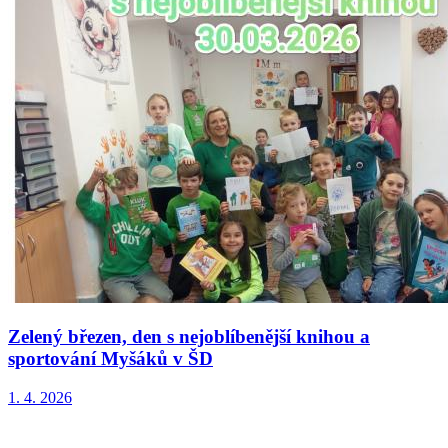
Zelený březen, den s nejoblíbenější knihou a
sportování Myšáků v ŠD
1. 4. 2026