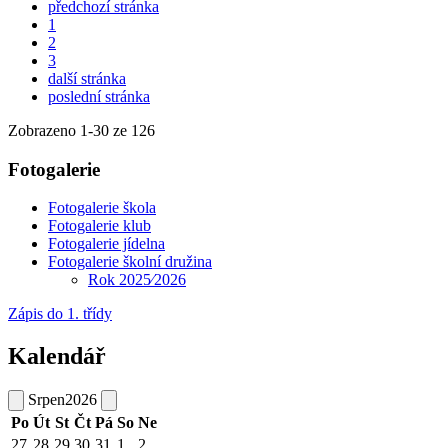
předchozí stránka
1
2
3
další stránka
poslední stránka
Zobrazeno
1
-
30
ze 126
Fotogalerie
Fotogalerie škola
Fotogalerie klub
Fotogalerie jídelna
Fotogalerie školní družina
Rok 2025⁄2026
Zápis do 1. třídy
Kalendář
Srpen
2026
Po
Út
St
Čt
Pá
So
Ne
27
28
29
30
31
1
2