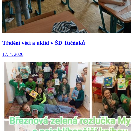
Třídění věcí a úklid v ŠD Tučňáků
17. 4. 2026