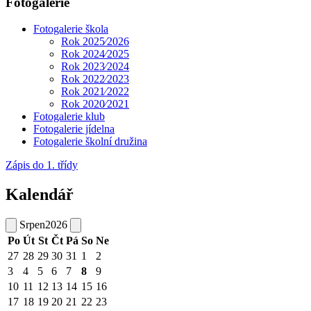
Fotogalerie
Fotogalerie škola
Rok 2025⁄2026
Rok 2024⁄2025
Rok 2023⁄2024
Rok 2022⁄2023
Rok 2021⁄2022
Rok 2020⁄2021
Fotogalerie klub
Fotogalerie jídelna
Fotogalerie školní družina
Zápis do 1. třídy
Kalendář
Srpen
2026
Po
Út
St
Čt
Pá
So
Ne
27
28
29
30
31
1
2
3
4
5
6
7
8
9
10
11
12
13
14
15
16
17
18
19
20
21
22
23