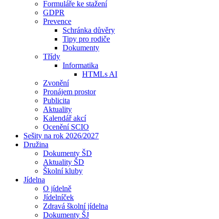
Formuláře ke stažení
GDPR
Prevence
Schránka důvěry
Tipy pro rodiče
Dokumenty
Třídy
Informatika
HTMLs AI
Zvonění
Pronájem prostor
Publicita
Aktuality
Kalendář akcí
Ocenění SCIO
Sešity na rok 2026/2027
Družina
Dokumenty ŠD
Aktuality ŠD
Školní kluby
Jídelna
O jídelně
Jídelníček
Zdravá školní jídelna
Dokumenty ŠJ