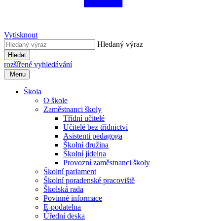
Vytisknout
Hledaný výraz
Hledat
rozšířené vyhledávání
Menu
Škola
O škole
Zaměstnanci školy
Třídní učitelé
Učitelé bez třídnictví
Asistenti pedagoga
Školní družina
Školní jídelna
Provozní zaměstnanci školy
Školní parlament
Školní poradenské pracoviště
Školská rada
Povinné informace
E-podatelna
Úřední deska