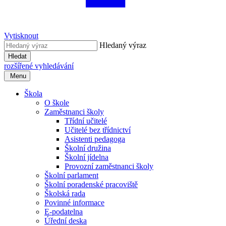
Vytisknout
Hledaný výraz
Hledat
rozšířené vyhledávání
Menu
Škola
O škole
Zaměstnanci školy
Třídní učitelé
Učitelé bez třídnictví
Asistenti pedagoga
Školní družina
Školní jídelna
Provozní zaměstnanci školy
Školní parlament
Školní poradenské pracoviště
Školská rada
Povinné informace
E-podatelna
Úřední deska