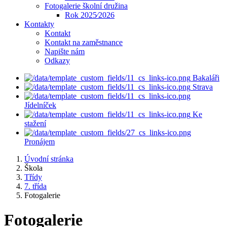
Fotogalerie školní družina
Rok 2025⁄2026
Kontakty
Kontakt
Kontakt na zaměstnance
Napište nám
Odkazy
Bakaláři
Strava
Jídelníček
Ke
stažení
Pronájem
Úvodní stránka
Škola
Třídy
7. třída
Fotogalerie
Fotogalerie