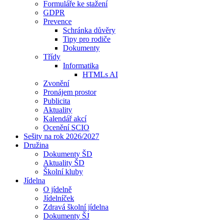
Formuláře ke stažení
GDPR
Prevence
Schránka důvěry
Tipy pro rodiče
Dokumenty
Třídy
Informatika
HTMLs AI
Zvonění
Pronájem prostor
Publicita
Aktuality
Kalendář akcí
Ocenění SCIO
Sešity na rok 2026/2027
Družina
Dokumenty ŠD
Aktuality ŠD
Školní kluby
Jídelna
O jídelně
Jídelníček
Zdravá školní jídelna
Dokumenty ŠJ