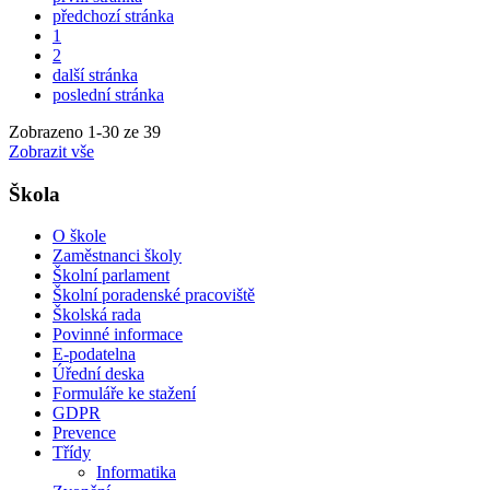
předchozí stránka
1
2
další stránka
poslední stránka
Zobrazeno
1
-
30
ze 39
Zobrazit vše
Škola
O škole
Zaměstnanci školy
Školní parlament
Školní poradenské pracoviště
Školská rada
Povinné informace
E-podatelna
Úřední deska
Formuláře ke stažení
GDPR
Prevence
Třídy
Informatika