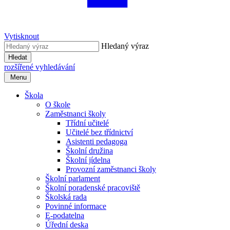
Vytisknout
Hledaný výraz
Hledat
rozšířené vyhledávání
Menu
Škola
O škole
Zaměstnanci školy
Třídní učitelé
Učitelé bez třídnictví
Asistenti pedagoga
Školní družina
Školní jídelna
Provozní zaměstnanci školy
Školní parlament
Školní poradenské pracoviště
Školská rada
Povinné informace
E-podatelna
Úřední deska