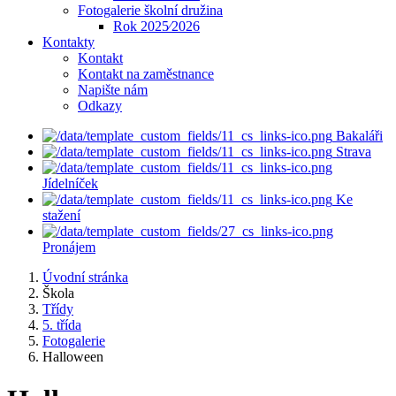
Fotogalerie školní družina
Rok 2025⁄2026
Kontakty
Kontakt
Kontakt na zaměstnance
Napište nám
Odkazy
Bakaláři
Strava
Jídelníček
Ke
stažení
Pronájem
Úvodní stránka
Škola
Třídy
5. třída
Fotogalerie
Halloween