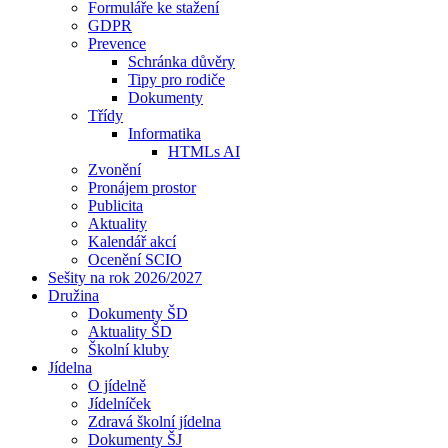
Formuláře ke stažení
GDPR
Prevence
Schránka důvěry
Tipy pro rodiče
Dokumenty
Třídy
Informatika
HTMLs AI
Zvonění
Pronájem prostor
Publicita
Aktuality
Kalendář akcí
Ocenění SCIO
Sešity na rok 2026/2027
Družina
Dokumenty ŠD
Aktuality ŠD
Školní kluby
Jídelna
O jídelně
Jídelníček
Zdravá školní jídelna
Dokumenty ŠJ