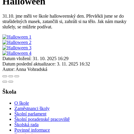
Halloween
31.10. jme měli ve škole halloweenský den. Převlékli jsme se do
strašidelných masek, zatančili si, zahráli si na tělo. Jak nám masky
slušely, se můžete podívat.
Datum vložení:
31. 10. 2025 16:29
Datum poslední aktualizace:
3. 11. 2025 16:32
Autor:
Anna Vohradská
Škola
O škole
Zaměstnanci školy
Školní parlament
Školní poradenské pracoviště
Školská rada
Povinné informace