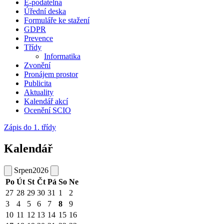
E-podatelna
Úřední deska
Formuláře ke stažení
GDPR
Prevence
Třídy
Informatika
Zvonění
Pronájem prostor
Publicita
Aktuality
Kalendář akcí
Ocenění SCIO
Zápis do 1. třídy
Kalendář
Srpen
2026
Po
Út
St
Čt
Pá
So
Ne
27
28
29
30
31
1
2
3
4
5
6
7
8
9
10
11
12
13
14
15
16