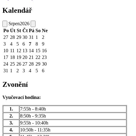
Kalendář
Srpen
2026
Po
Út
St
Čt
Pá
So
Ne
27
28
29
30
31
1
2
3
4
5
6
7
8
9
10
11
12
13
14
15
16
17
18
19
20
21
22
23
24
25
26
27
28
29
30
31
1
2
3
4
5
6
Zvonění
Vyučovací hodina:
1.
7:55h - 8:40h
2.
8:50h - 9:35h
3.
9:55h - 10:40h
4.
10:50h - 11:35h