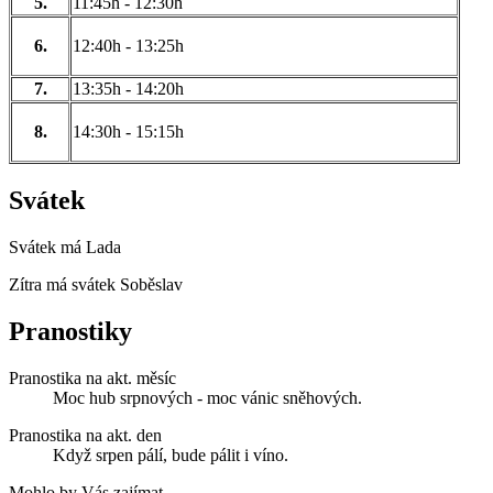
5.
11:45h - 12:30h
6.
12:40h - 13:25h
7.
13:35h - 14:20h
8.
14:30h - 15:15h
Svátek
Svátek má
Lada
Zítra má svátek
Soběslav
Pranostiky
Pranostika na akt. měsíc
Moc hub srpnových - moc vánic sněhových.
Pranostika na akt. den
Když srpen pálí, bude pálit i víno.
Mohlo by Vás zajímat