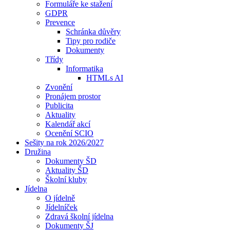
Formuláře ke stažení
GDPR
Prevence
Schránka důvěry
Tipy pro rodiče
Dokumenty
Třídy
Informatika
HTMLs AI
Zvonění
Pronájem prostor
Publicita
Aktuality
Kalendář akcí
Ocenění SCIO
Sešity na rok 2026/2027
Družina
Dokumenty ŠD
Aktuality ŠD
Školní kluby
Jídelna
O jídelně
Jídelníček
Zdravá školní jídelna
Dokumenty ŠJ