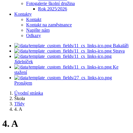
Fotogalerie školní družina
Rok 2025⁄2026
Kontakty
Kontakt
Kontakt na zaměstnance
Napište nám
Odkazy
Bakaláři
Strava
Jídelníček
Ke
stažení
Pronájem
Úvodní stránka
Škola
Třídy
4. A
4. A