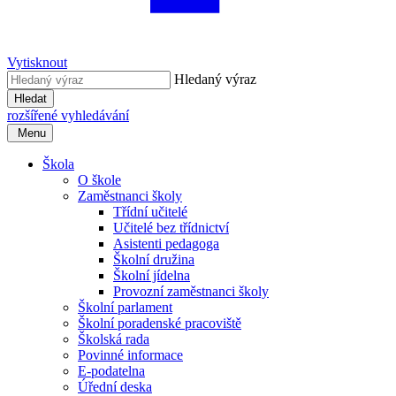
Vytisknout
Hledaný výraz
Hledat
rozšířené vyhledávání
Menu
Škola
O škole
Zaměstnanci školy
Třídní učitelé
Učitelé bez třídnictví
Asistenti pedagoga
Školní družina
Školní jídelna
Provozní zaměstnanci školy
Školní parlament
Školní poradenské pracoviště
Školská rada
Povinné informace
E-podatelna
Úřední deska