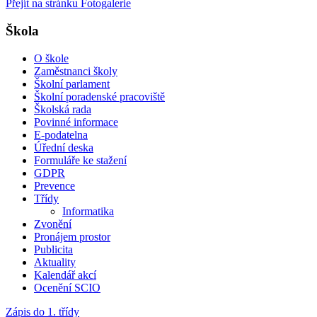
Přejít na stránku Fotogalerie
Škola
O škole
Zaměstnanci školy
Školní parlament
Školní poradenské pracoviště
Školská rada
Povinné informace
E-podatelna
Úřední deska
Formuláře ke stažení
GDPR
Prevence
Třídy
Informatika
Zvonění
Pronájem prostor
Publicita
Aktuality
Kalendář akcí
Ocenění SCIO
Zápis do 1. třídy