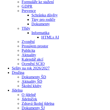
Formuláře ke stažení
GDPR
Prevence
Schránka důvěry
Tipy pro rodiče
Dokumenty
Třídy
Informatika
HTMLs AI
Zvonění
Pronájem prostor
Publicita
Aktuality
Kalendář akcí
Ocenění SCIO
Sešity na rok 2026/2027
Družina
Dokumenty ŠD
Aktuality ŠD
Školní kluby
Jídelna
O jídelně
Jídelníček
Zdravá školní jídelna
Dokumenty ŠJ