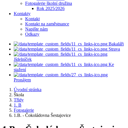
Fotogalerie školní družina
Rok 2025⁄2026
Kontakty
Kontakt
Kontakt na zaměstnance
Napište nám
Odkazy
Bakaláři
Strava
Jídelníček
Ke
stažení
Pronájem
Úvodní stránka
Škola
Třídy
1. B
Fotogalerie
1.B. - Čokoládovna Šestajovice