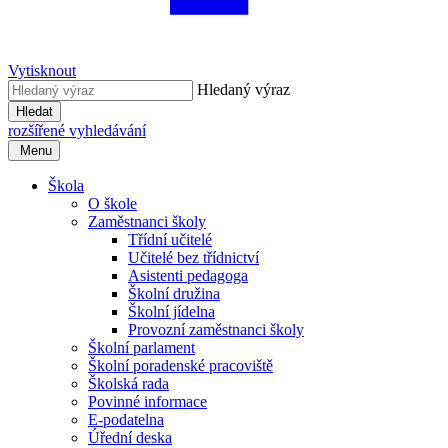
Vytisknout
Hledaný výraz
Hledat
rozšířené vyhledávání
Menu
Škola
O škole
Zaměstnanci školy
Třídní učitelé
Učitelé bez třídnictví
Asistenti pedagoga
Školní družina
Školní jídelna
Provozní zaměstnanci školy
Školní parlament
Školní poradenské pracoviště
Školská rada
Povinné informace
E-podatelna
Úřední deska