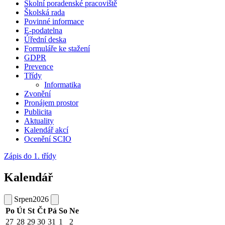
Školní poradenské pracoviště
Školská rada
Povinné informace
E-podatelna
Úřední deska
Formuláře ke stažení
GDPR
Prevence
Třídy
Informatika
Zvonění
Pronájem prostor
Publicita
Aktuality
Kalendář akcí
Ocenění SCIO
Zápis do 1. třídy
Kalendář
Srpen
2026
Po
Út
St
Čt
Pá
So
Ne
27
28
29
30
31
1
2