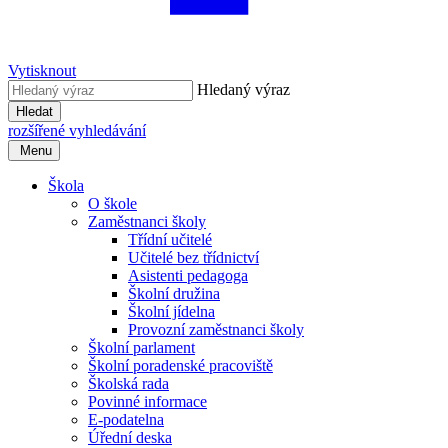
Vytisknout
Hledaný výraz
Hledat
rozšířené vyhledávání
Menu
Škola
O škole
Zaměstnanci školy
Třídní učitelé
Učitelé bez třídnictví
Asistenti pedagoga
Školní družina
Školní jídelna
Provozní zaměstnanci školy
Školní parlament
Školní poradenské pracoviště
Školská rada
Povinné informace
E-podatelna
Úřední deska