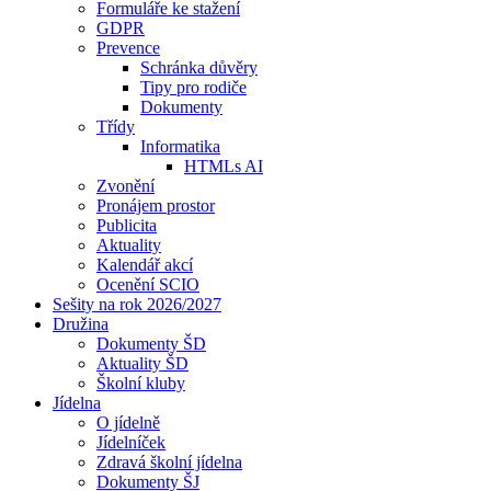
Formuláře ke stažení
GDPR
Prevence
Schránka důvěry
Tipy pro rodiče
Dokumenty
Třídy
Informatika
HTMLs AI
Zvonění
Pronájem prostor
Publicita
Aktuality
Kalendář akcí
Ocenění SCIO
Sešity na rok 2026/2027
Družina
Dokumenty ŠD
Aktuality ŠD
Školní kluby
Jídelna
O jídelně
Jídelníček
Zdravá školní jídelna
Dokumenty ŠJ