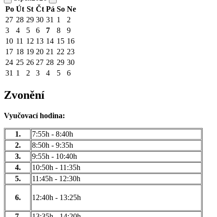
Po
Út
St
Čt
Pá
So
Ne
27
28
29
30
31
1
2
3
4
5
6
7
8
9
10
11
12
13
14
15
16
17
18
19
20
21
22
23
24
25
26
27
28
29
30
31
1
2
3
4
5
6
Zvonění
Vyučovací hodina:
1.
7:55h - 8:40h
2.
8:50h - 9:35h
3.
9:55h - 10:40h
4.
10:50h - 11:35h
5.
11:45h - 12:30h
6.
12:40h - 13:25h
7.
13:35h - 14:20h