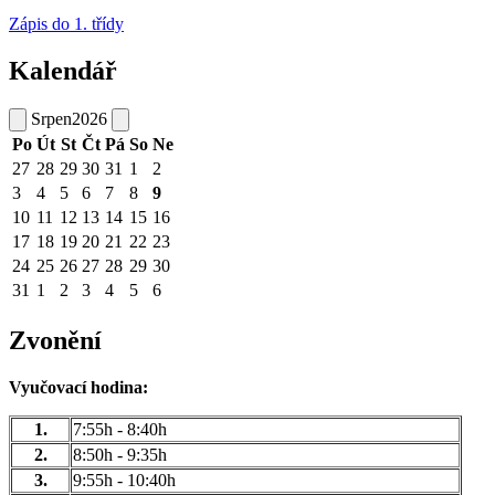
Zápis do 1. třídy
Kalendář
Srpen
2026
Po
Út
St
Čt
Pá
So
Ne
27
28
29
30
31
1
2
3
4
5
6
7
8
9
10
11
12
13
14
15
16
17
18
19
20
21
22
23
24
25
26
27
28
29
30
31
1
2
3
4
5
6
Zvonění
Vyučovací hodina:
1.
7:55h - 8:40h
2.
8:50h - 9:35h
3.
9:55h - 10:40h