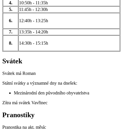
4.
10:50h - 11:35h
5.
11:45h - 12:30h
6.
12:40h - 13:25h
7.
13:35h - 14:20h
8.
14:30h - 15:15h
Svátek
Svátek má
Roman
Státní svátky a významné dny na dnešek:
Mezinárodní den původního obyvatelstva
Zítra má svátek
Vavřinec
Pranostiky
Pranostika na akt. měsíc