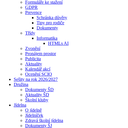
Formuláře ke stažení
GDPR
Prevence
Schránka důvěry
Tipy pro rodiče
Dokumenty
Třídy
Informatika
HTMLs AI
Zvonění
Pronájem prostor
Publicita
Aktuality
Kalendář akcí
Ocenění SCIO
Sešity na rok 2026/2027
Družina
Dokumenty ŠD
Aktuality ŠD
Školní kluby
Jídelna
O jídelně
Jídelníček
Zdravá školní jídelna
Dokumenty ŠJ