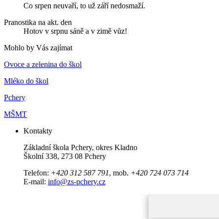
Co srpen neuvaří, to už září nedosmaží.
Pranostika na akt. den
Hotov v srpnu sáně a v zimě vůz!
Mohlo by Vás zajímat
Ovoce a zelenina do škol
Mléko do škol
Pchery
MŠMT
Kontakty
Základní škola Pchery, okres Kladno
Školní 338, 273 08 Pchery
Telefon:
+420 312 587 791
, mob.
+420 724 073 714
E-mail:
info@zs-pchery.cz