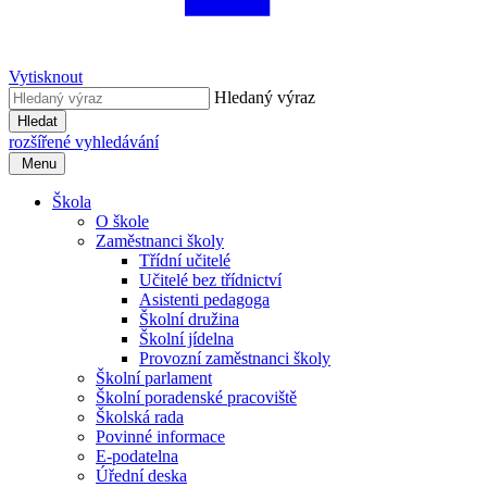
Vytisknout
Hledaný výraz
Hledat
rozšířené vyhledávání
Menu
Škola
O škole
Zaměstnanci školy
Třídní učitelé
Učitelé bez třídnictví
Asistenti pedagoga
Školní družina
Školní jídelna
Provozní zaměstnanci školy
Školní parlament
Školní poradenské pracoviště
Školská rada
Povinné informace
E-podatelna
Úřední deska