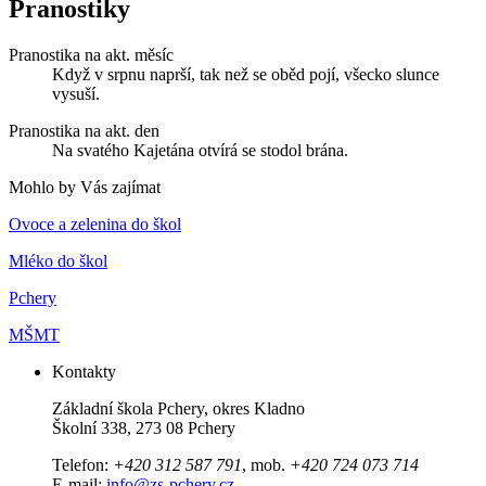
Pranostiky
Pranostika na akt. měsíc
Když v srpnu naprší, tak než se oběd pojí, všecko slunce
vysuší.
Pranostika na akt. den
Na svatého Kajetána otvírá se stodol brána.
Mohlo by Vás zajímat
Ovoce a zelenina do škol
Mléko do škol
Pchery
MŠMT
Kontakty
Základní škola Pchery, okres Kladno
Školní 338, 273 08 Pchery
Telefon:
+420 312 587 791
, mob.
+420 724 073 714
E-mail:
info@zs-pchery.cz