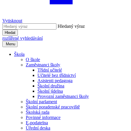
Vytisknout
Hledaný výraz
Hledat
rozšířené vyhledávání
Menu
Škola
O škole
Zaměstnanci školy
Třídní učitelé
Učitelé bez třídnictví
Asistenti pedagoga
Školní družina
Školní jídelna
Provozní zaměstnanci školy
Školní parlament
Školní poradenské pracoviště
Školská rada
Povinné informace
E-podatelna
Úřední deska