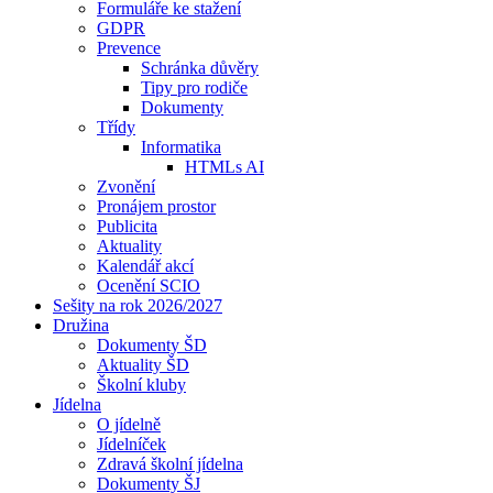
Formuláře ke stažení
GDPR
Prevence
Schránka důvěry
Tipy pro rodiče
Dokumenty
Třídy
Informatika
HTMLs AI
Zvonění
Pronájem prostor
Publicita
Aktuality
Kalendář akcí
Ocenění SCIO
Sešity na rok 2026/2027
Družina
Dokumenty ŠD
Aktuality ŠD
Školní kluby
Jídelna
O jídelně
Jídelníček
Zdravá školní jídelna
Dokumenty ŠJ