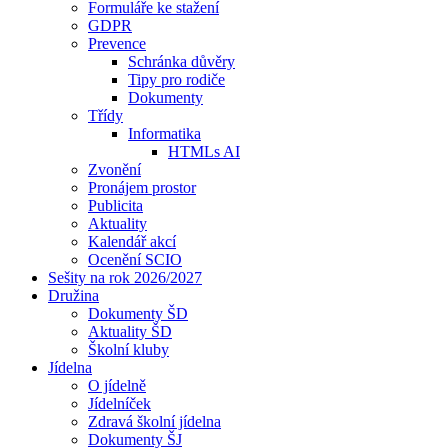
Formuláře ke stažení
GDPR
Prevence
Schránka důvěry
Tipy pro rodiče
Dokumenty
Třídy
Informatika
HTMLs AI
Zvonění
Pronájem prostor
Publicita
Aktuality
Kalendář akcí
Ocenění SCIO
Sešity na rok 2026/2027
Družina
Dokumenty ŠD
Aktuality ŠD
Školní kluby
Jídelna
O jídelně
Jídelníček
Zdravá školní jídelna
Dokumenty ŠJ