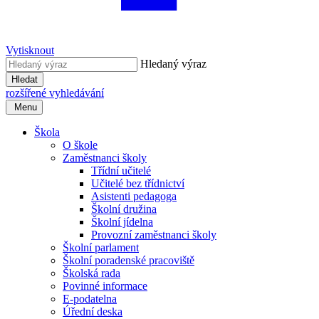
Vytisknout
Hledaný výraz
Hledat
rozšířené vyhledávání
Menu
Škola
O škole
Zaměstnanci školy
Třídní učitelé
Učitelé bez třídnictví
Asistenti pedagoga
Školní družina
Školní jídelna
Provozní zaměstnanci školy
Školní parlament
Školní poradenské pracoviště
Školská rada
Povinné informace
E-podatelna
Úřední deska